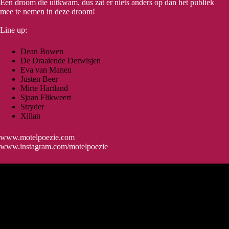
Een droom die uitkwam, dus zat er niets anders op dan het publiek
mee te nemen in deze droom!
Line up:
Dean Bowen
De Draaiende Derwisjen
Eva van Manen
Justen Beer
Mirte Hartland
Sjaan Flikweert
Stryder
Xillan
www.motelpoezie.com
www.instagram.com/motelpoezie