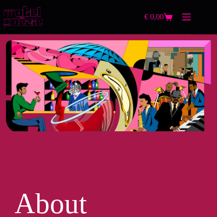
€
0,00
About