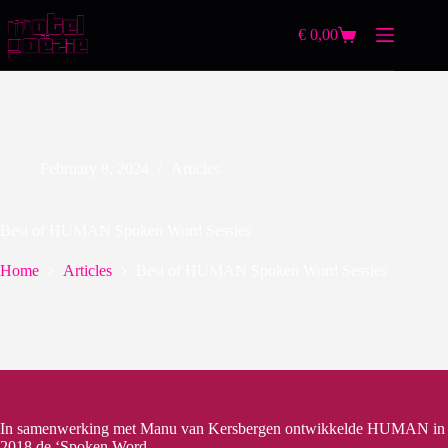
€
0,00
February 8, 2024
Articles
Best of HUMAN Spoken Word Sessies
Home
Articles
Best of HUMAN Spoken Word Sessies
In samenwerking met Manu van Kersbergen ontwikkelde HUMAN in
2018 de ‘Spoken Word