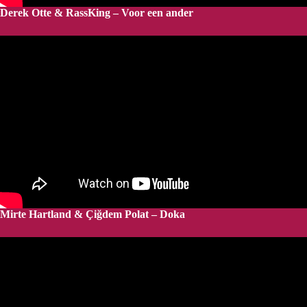
Derek Otte & RassKing – Voor een ander
Mirte Hartland & Çiğdem Polat – Doka